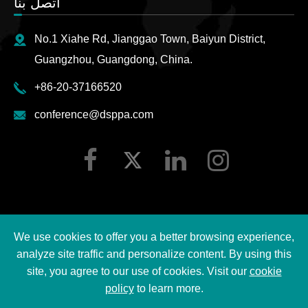
اتصل بنا
No.1 Xiahe Rd, Jianggao Town, Baiyun District,
Guangzhou, Guangdong, China.
+86-20-37166520
conference@dsppa.com
We use cookies to offer you a better browsing experience,
2026 Guangzhou DSPPA Audio Co., Ltd.
حقوق الطبع ©
analyze site traffic and personalize content. By using this
جميع الحقوق محفوظة.
site, you agree to our use of cookies. Visit our
cookie
policy
to learn more.
سياسة خصوصية DSPPA
|
خريطة الموقع