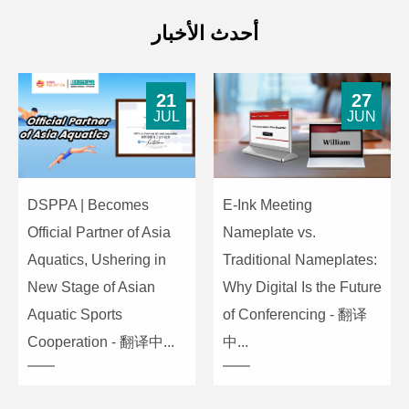
أحدث الأخبار
21
27
JUL
JUN
DSPPA | Becomes
E-Ink Meeting
Official Partner of Asia
Nameplate vs.
Aquatics, Ushering in
Traditional Nameplates:
New Stage of Asian
Why Digital Is the Future
Aquatic Sports
of Conferencing - 翻译
Cooperation - 翻译中...
中...