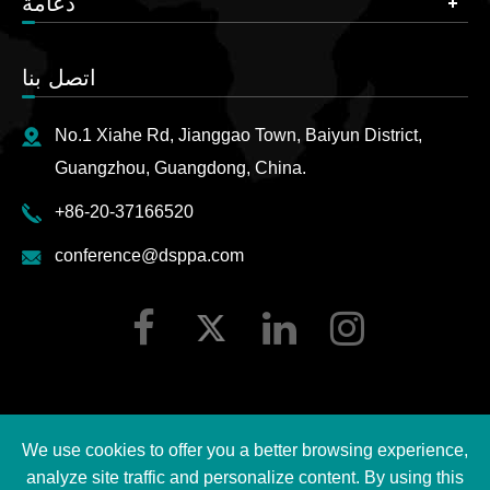
دعامة
اتصل بنا
No.1 Xiahe Rd, Jianggao Town, Baiyun District,
Guangzhou, Guangdong, China.
+86-20-37166520
conference@dsppa.com
We use cookies to offer you a better browsing experience,
2026 Guangzhou DSPPA Audio Co., Ltd.
حقوق الطبع ©
analyze site traffic and personalize content. By using this