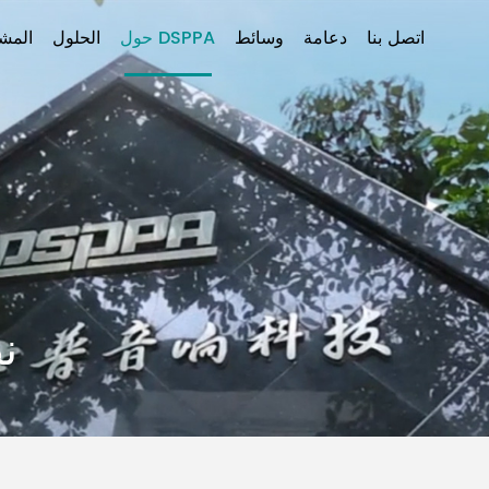
اتصل بنا
دعامة
وسائط
حول DSPPA
الحلول
المشا
ن