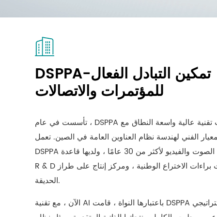
DSPPA-تمكين التبادل الفعال
للمؤتمرات والاتصالات
تأسست في عام ، DSPPA هي مؤسسة وطنية ذات تقنية عالية واسعة النطاق مع
عيار الفني لهندسة نظام العناوين العامة في الصين. تعمل
DSPPA بعمق في مجال تكنولوجيا الصوت والفيديو لأكثر من 30 عامًا ، ولديها قاعدة
R & D عالية التقنية ، ومئات براءات الاختراع الوطنية ، ومركز إنتاج على طراز
الحديقة.
الآن ، مع تقنية AI باعتبارها النواة ، قامت DSPPA بتحديث منتجاتها بشكل استراتيجي