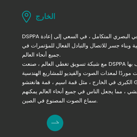
الخارج
DSPPA مزود وطني رائد للنظام السمعي البصري المتكامل ، في السعي إلى إعادة
نية وبناء جسر للاتصال والتبادل الفعال للمؤتمرات في
جميع أنحاء العالم.
مع شبكة تسويق تغطي العالم ، صنعت DSPPA علامتها التجارية الخاصة معترف بها
 موردًا لمعدات الصوت والفيديو للمشاريع الهندسية
الكبرى في الخارج ، مثل قمة اسيم ، قمة هانغتشو G20 ، ألعاب جاكارتا الآسيوية ،
تشي ، مما يجعل الناس في جميع أنحاء العالم يمكنهم
سماع الصوت المصنوع في الصين.