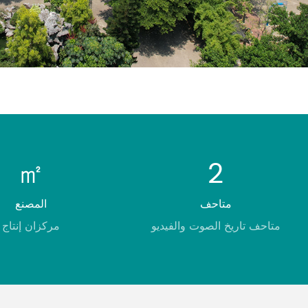
㎡
2
متاحف
المصنع
متاحف تاريخ الصوت والفيديو
مركزان إنتاج