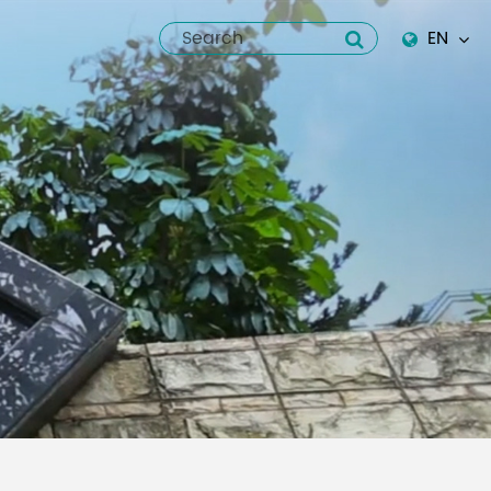
EN
English
Español
italiano
русский
العربية
tiếng việt
Pilipino
ไทย