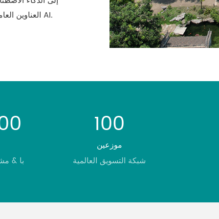
إلى الذكاء الاصطنا
، ونظام التسجيل والبث ، في عصر AI.
العناوين العام
000
100
موزعين
شبكة التسويق العالمية
با & مش