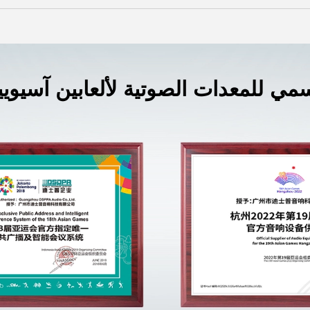
مي للمعدات الصوتية لألعابين آسيويي