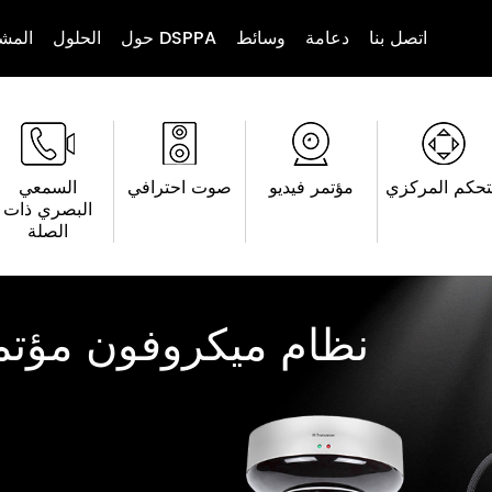
اتصل بنا
دعامة
وسائط
حول DSPPA
الحلول
المشا
تحكم المركزي
مؤتمر فيديو
صوت احترافي
السمعي
البصري ذات
الصلة
نظام ميكروفون مؤتم