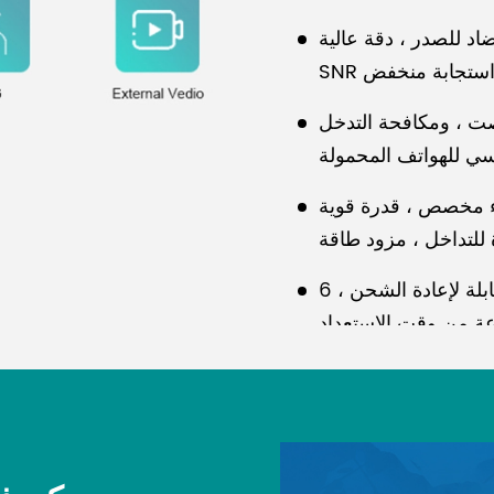
 للصدر ، دقة عالية ،
صت ، ومكافحة التدخل
اء مخصص ، قدرة قوية
استهلاك طاقة منخفض للغاية ، بطارية ليثيوم قابلة لإعادة الشحن ، 6