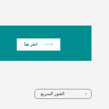
انقر هنا
العثور السريع