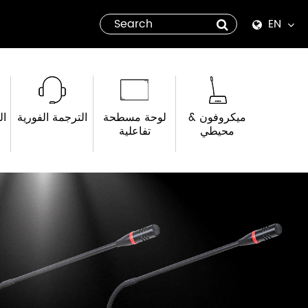
EN
English
Español
ميكروفون &
لوحة مسطحة
الترجمة الفورية
ال
italiano
محيطي
تفاعلية
русский
العربية
tiếng việt
Pilipino
ไทย