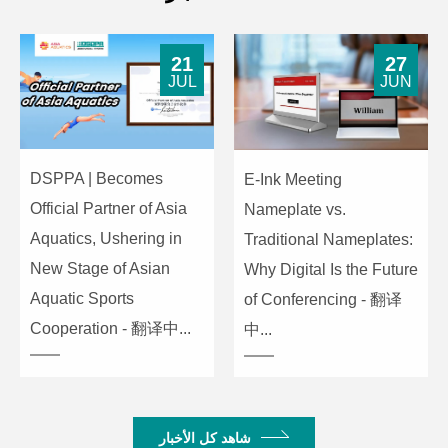
21
27
JUL
JUN
DSPPA | Becomes
E-Ink Meeting
Official Partner of Asia
Nameplate vs.
Aquatics, Ushering in
Traditional Nameplates:
New Stage of Asian
Why Digital Is the Future
Aquatic Sports
of Conferencing - 翻译
Cooperation - 翻译中...
中...
شاهد كل الأخبار