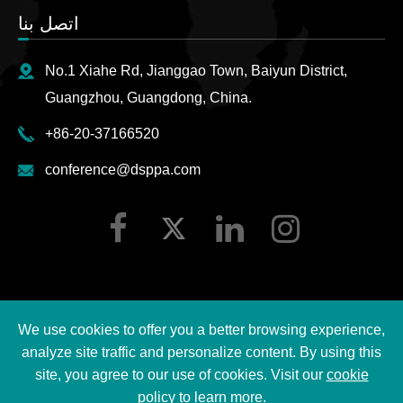
اتصل بنا
No.1 Xiahe Rd, Jianggao Town, Baiyun District,
Guangzhou, Guangdong, China.
+86-20-37166520
conference@dsppa.com
We use cookies to offer you a better browsing experience,
2026 Guangzhou DSPPA Audio Co., Ltd.
حقوق الطبع ©
analyze site traffic and personalize content. By using this
جميع الحقوق محفوظة.
site, you agree to our use of cookies. Visit our
cookie
policy
to learn more.
سياسة خصوصية DSPPA
|
خريطة الموقع