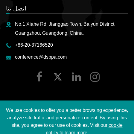
اتصل بنا
No.1 Xiahe Rd, Jianggao Town, Baiyun District,
Guangzhou, Guangdong, China.
+86-20-37166520
conference@dsppa.com
We use cookies to offer you a better browsing experience,
2026 Guangzhou DSPPA Audio Co., Ltd.
حقوق الطبع ©
analyze site traffic and personalize content. By using this
جميع الحقوق محفوظة.
site, you agree to our use of cookies. Visit our
cookie
policy
to learn more.
سياسة خصوصية DSPPA
|
خريطة الموقع