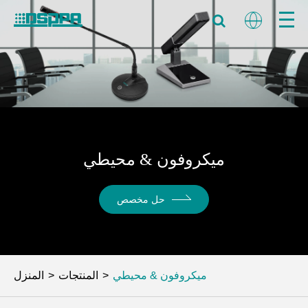
ميكروفون & محيطي
حل مخصص
ميكروفون & محيطي
المنتجات
المنزل