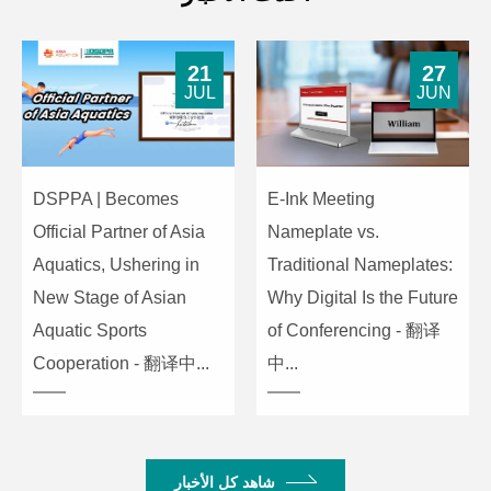
21
27
JUL
JUN
DSPPA | Becomes
E-Ink Meeting
Official Partner of Asia
Nameplate vs.
Aquatics, Ushering in
Traditional Nameplates:
New Stage of Asian
Why Digital Is the Future
Aquatic Sports
of Conferencing - 翻译
Cooperation - 翻译中...
中...
شاهد كل الأخبار