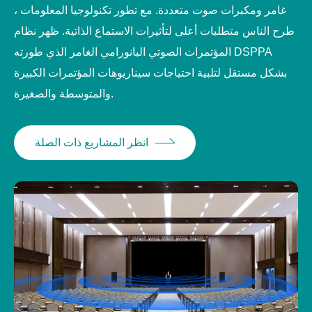
غامر ومكبرات صوت متعددة. مع تطور تكنولوجيا المعلومات ،
طرح الناس متطلبات أعلى لتأثيرات الاستماع الذاتية. ظهر نظام
المؤتمرات الصوتي البانورامي الغامر الذي طورته DSPPA
بشكل مستقل لتلبية احتياجات سيناريوهات المؤتمرات الكبيرة
والمتوسطة والصغيرة.
انظر المشاريع ذات الصلة