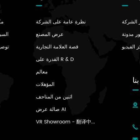
ر الشركة
نظرة عامة على الشركة
مك
ر مدونة
عرض المصنع
السي
 الفيديو
قصة العلامة التجارية
توصي
القدرة على R & D
معالم
نا
المؤهلات
اثنين من المتاحف
صالة عرض AI
VR Showroom - 翻译中...