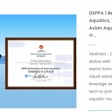
DSPPA | Be
Aquatics,
Asian Aqu
中...
Abstract：D
status with
stems from 
visual solut
leverage s
tech to prov
aquatic to