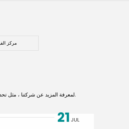
Malay
বাঙালি
مركز الفي
اقرأ أحدث البيانات الصحفية DSPPA لمعرفة المزيد عن شركتنا ، مثل تحديد موقع العلامة التجارية ومعلومات المنتج وأنشطة الموظفين.
21
JUL