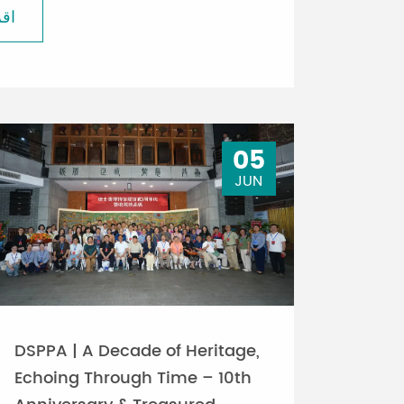
اقر
05
JUN
DSPPA | A Decade of Heritage,
Echoing Through Time – 10th