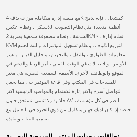
مع منصة إدارة متكاملة موزعة بدقة 4K كمشغل ، فإنه يدمج
أنظمة متعددة مثل نظام التصويت اللاسلكي ، ونظام عكس
الشاشة ، ونظام مصفوفة سمعية بصرية 2K/4K ، نظام إدارة
KVM لتوزيع الألياف ، ونظام تسجيل المؤتمرات والبث لجمع
معلومات الطوارئ ، والنقل ، والتخزين ، وتحليل القرار ، ونشر
الأوامر ، والاتصالات في الوقت الفعلي ، أمر الربط والدعم في
الموقع والوظائف الأخرى. الأنظمة السمعية البصرية هي مغير
للمساحات في المكتب وفي قاعة المؤتمرات ، مما يجعل
التواصل أسرع وأكثر إثارة للاهتمام والمواضيع الرئيسية أكثر
جاذبية ولا تنسى. تستحق حلول AV النظر في كل مؤسسة ،
خاصة إذا كان لديك جهاز متكامل من ذوي الخبرة في التعامل مع
تصميم النظام وتنفيذه.
نطاقات معدات المؤتمر السمعية البصرية