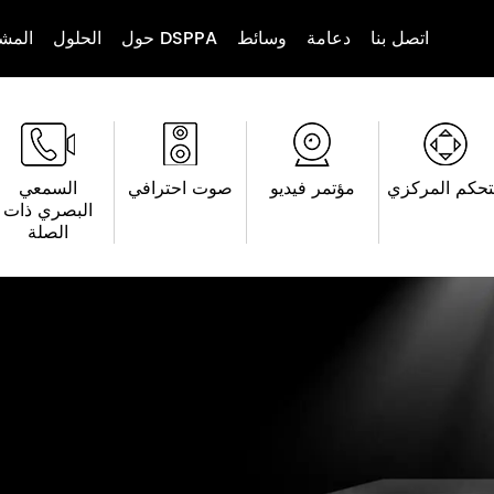
اتصل بنا
دعامة
وسائط
حول DSPPA
الحلول
المشا
تحكم المركزي
مؤتمر فيديو
صوت احترافي
السمعي
البصري ذات
الصلة