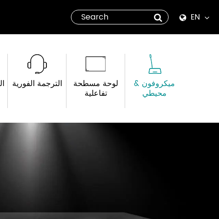
EN
English
Español
ميكروفون &
لوحة مسطحة
الترجمة الفورية
ال
italiano
محيطي
تفاعلية
русский
العربية
tiếng việt
Pilipino
ไทย