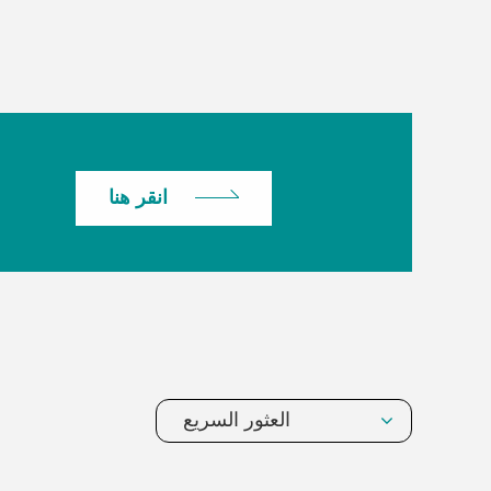
انقر هنا
العثور السريع