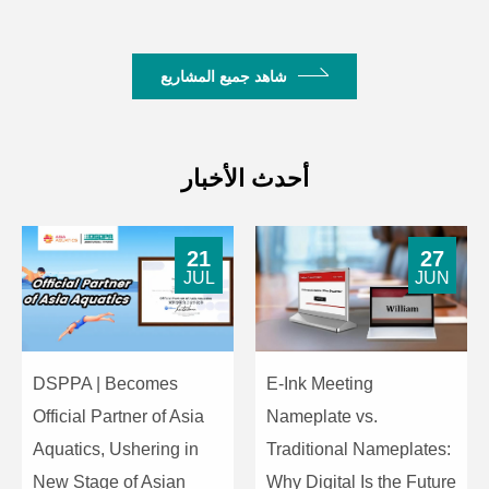
شاهد جميع المشاريع
أحدث الأخبار
21
27
JUL
JUN
DSPPA | Becomes
E-Ink Meeting
Official Partner of Asia
Nameplate vs.
Aquatics, Ushering in
Traditional Nameplates:
New Stage of Asian
Why Digital Is the Future