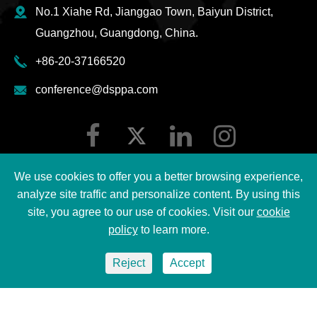
No.1 Xiahe Rd, Jianggao Town, Baiyun District,
Guangzhou, Guangdong, China.
+86-20-37166520
conference@dsppa.com
We use cookies to offer you a better browsing experience,
analyze site traffic and personalize content. By using this
site, you agree to our use of cookies. Visit our
cookie
2026 Guangzhou DSPPA Audio Co., Ltd.
حقوق الطبع ©
policy
to learn more.
جميع الحقوق محفوظة.
Reject
Accept
سياسة خصوصية DSPPA
|
خريطة الموقع