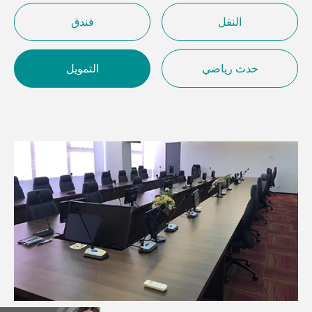
النقل
فندق
حدث رياضي
التمويل