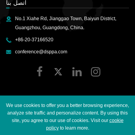
اتصل بنا
No.1 Xiahe Rd, Jianggao Town, Baiyun District,
Guangzhou, Guangdong, China.
+86-20-37166520
conference@dsppa.com
We use cookies to offer you a better browsing experience,
2026 Guangzhou DSPPA Audio Co., Ltd.
حقوق الطبع ©
analyze site traffic and personalize content. By using this
جميع الحقوق محفوظة.
site, you agree to our use of cookies. Visit our
cookie
policy
to learn more.
سياسة خصوصية DSPPA
|
خريطة الموقع