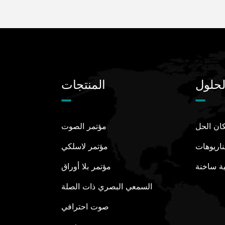
لحلول
المنتجات
ان الحل
مؤتمر الصوت
ناريوهات
مؤتمر لاسلكي
ة ساخنة
مؤتمر بلا أوراق
السمعي البصري ذات الصلة
RoHS
A Network Audio
2017 Annual
ISO 9
Digit
Best 
صوت احترافي
Transmission Method
Oustanding
Proce
2017