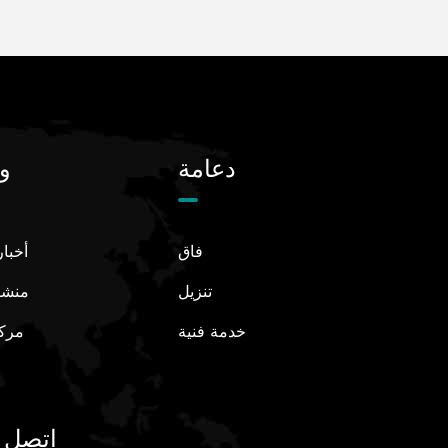
دعامة
و
فاق
أخبا
تنزيل
منشو
خدمة فنية
مركز
UL
ystem
اتصل ب