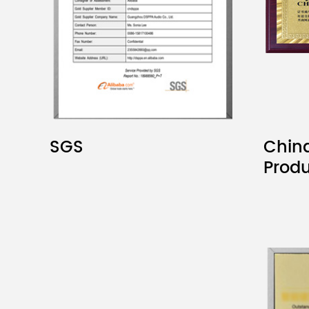
SGS
China
Prod