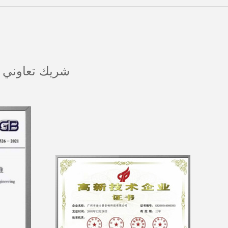
Malay
বাঙালি
شريك تعاوني