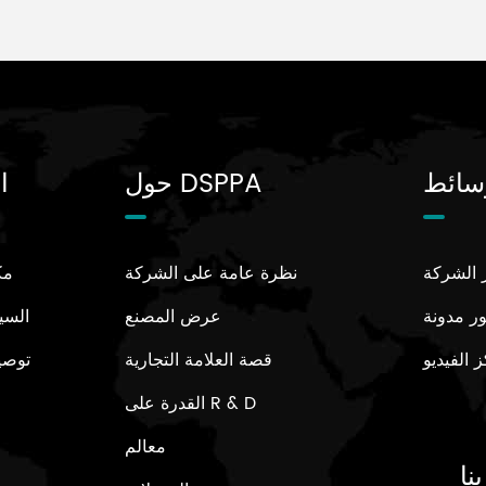
سائط
حول DSPPA
ا
ر الشركة
نظرة عامة على الشركة
مك
ر مدونة
عرض المصنع
السي
 الفيديو
قصة العلامة التجارية
توصي
القدرة على R & D
001
al Audio
Growth In Qatar
CE Certificate
Wireless Digital
معالم
ssor
Conferencing S
نا