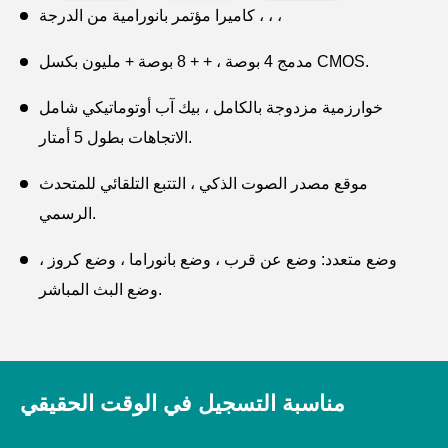
كاميرا مؤتمر بانورامية من الدرجة ، ، ،
مدمج 4 بوصة ، + + 8 بوصة + مليون بكسل CMOS.
خوارزمية مزدوجة بالكامل ، بيك آب أوتوماتيكي شامل
الاتجاهات بطول 5 أمتار.
موقع مصدر الصوت الذكي ، التتبع التلقائي للمتحدث
الرسمي.
وضع متعدد: وضع عن قرب ، وضع بانوراما ، وضع كروز ،
وضع البث المباشر.
مع واجهة USB ، التوصيل والتشغيل ، يمكن توصيله بجهاز
كمبيوتر أو شاشة عرض تجارية كبيرة.
مناسبة التسجيل في الوقت الحقيقي
يتوافق مع التكبير ، GoTo Metting ، Google meting ، فرق
Microsoft ، Cisco Webex ، BlueJean ، إلخ.