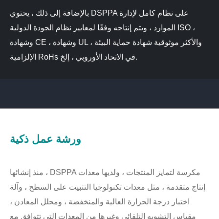
بالإضافة إلى ذلك ، يحتوي DSPPA على نظام كامل لإدارة
الموارد ، ويتم إنتاجه وفقًا لمعايير نظام الجودة الدولية ISO ،
وشهادة CE ، وشهادة UL ، والأكثر موثوقية شهادة حماية البيئة
الإلزامية RoHs في الاتحاد الأوروبي ، إلخ.
ورشة عمل ذكية
منذ إنشائها ، DSPPA مكرسة لتمايز المنتجات ، ولديها معدات
إنتاج متقدمة ، مثل معدات تكنولوجيا التثبيت على السطح ، وآلة
اختبار درجة الحرارة العالية والمنخفضة ، ومحلل المعادن ،
مقياس التشويه التلقائي وغيرها من المعدات التي تتوافق مع