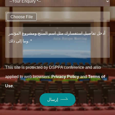
Choose File
This site is protected by DSPPA conference and also
applied to web browsers'
Privacy Policy
and
Terms of
Use
.
إرسال