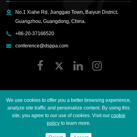
No.1 Xiahe Rd, Jianggao Town, Baiyun District,
Guangzhou, Guangdong, China.
+86-20-37166520
conference@dsppa.com
We use cookies to offer you a better browsing experience,
2026 Guangzhou DSPPA Audio Co., Ltd.
حقوق الطبع ©
analyze site traffic and personalize content. By using this
جميع الحقوق محفوظة.
site, you agree to our use of cookies. Visit our
cookie
policy
to learn more.
سياسة خصوصية DSPPA
|
خريطة الموقع