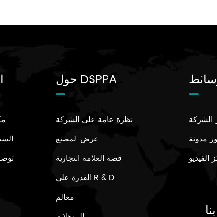
سائط
حول DSPPA
ا
ر الشركة
نظرة عامة على الشركة
مك
ر مدونة
عرض المصنع
السي
 الفيديو
قصة العلامة التجارية
توصي
القدرة على R & D
معالم
نا
المؤهلات