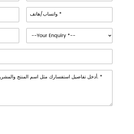
واتساب/هاتف *
أدخل تفاصيل استفسارك مثل اسم المنتج والمشروع السمعي البصري وما إلى ذلك. *