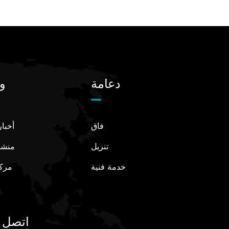
دعامة
و
فاق
أخبا
تنزيل
منشو
خدمة فنية
مركز
اتصل ب