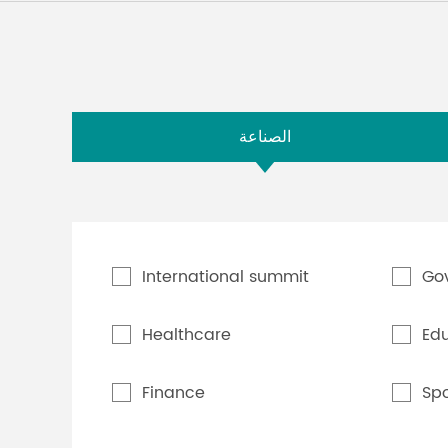
الصناعة
International summit
Go
Healthcare
Ed
Finance
Spo