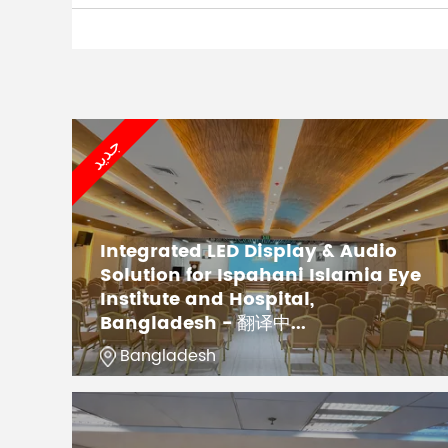
جديد
Integrated LED Display & Audio
Solution for Ispahani Islamia Eye
Institute and Hospital,
Bangladesh - 翻译中...
Bangladesh