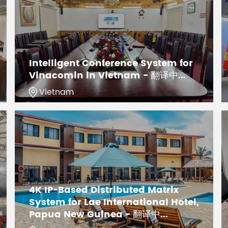
Intelligent Conference System for
Vinacomin in Vietnam - 翻译中...
Vietnam
4K IP-Based Distributed Matrix
System for Lae International Hotel,
Papua New Guinea - 翻译中...