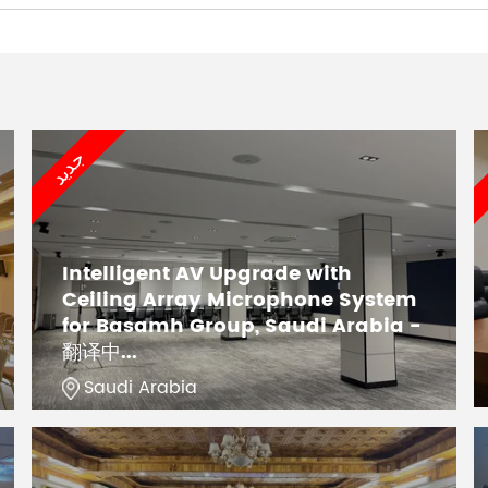
جديد
Intelligent AV Upgrade with
Ceiling Array Microphone System
for Basamh Group, Saudi Arabia -
翻译中...
Saudi Arabia