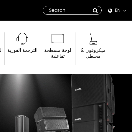
EN
English
Español
ميكروفون &
لوحة مسطحة
الترجمة الفورية
ال
italiano
محيطي
تفاعلية
русский
العربية
tiếng việt
Pilipino
ไทย