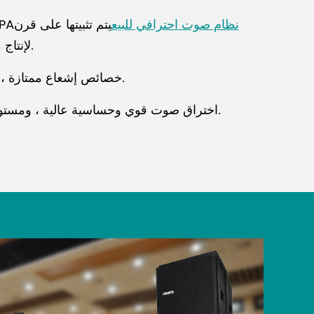
نظام صوت احترافي للبيع
يتم تثبيتها على قرن
ثلاثة أ
HSI لإنتاج موجة غير مشوهة.
خصائص إشعاع ممتازة ، صوت واضح وحساس.
اختراق صوت قوي وحساسية عالية ، ومستوى ضغط صوت مرتفع.