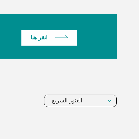
انقر هنا
العثور السريع