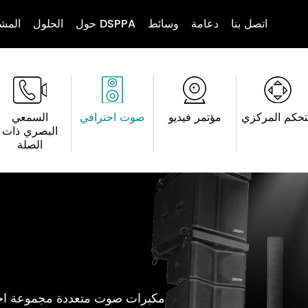
اتصل بنا
دعامة
وسائط
حول DSPPA
الحلول
المشا
تحكم المركزي
مؤتمر فيديو
صوت احترافي
السمعي
البصري ذات
الصلة
مكبرات صوت متعددة مجموعة احترا