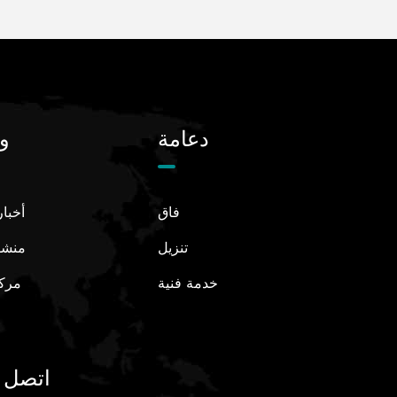
دعامة
و
فاق
أخبا
تنزيل
منشو
خدمة فنية
مركز
اتصل ب