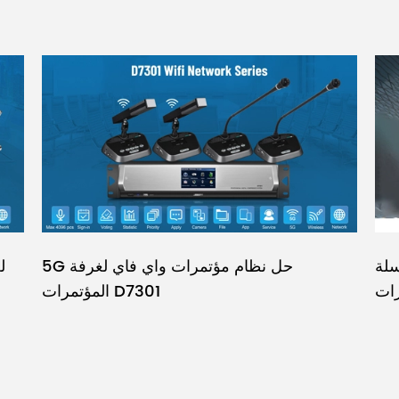
وعة مراحل حل مكبر
5G حل نظام مؤتمرات واي فاي لغرفة
رات
المؤتمرات D7301