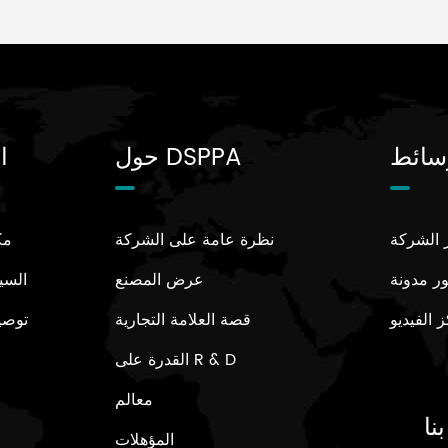
سائط
حول DSPPA
ا
ر الشركة
نظرة عامة على الشركة
مك
ر مدونة
عرض المصنع
السي
 الفيديو
قصة العلامة التجارية
توصي
القدرة على R & D
معالم
نا
المؤهلات