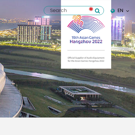
EN
English
Español
italiano
русский
العربية
tiếng việt
Pilipino
ไทย