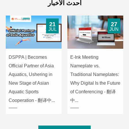
أحدث الأخبار
21
27
JUL
JUN
DSPPA | Becomes
E-Ink Meeting
Official Partner of Asia
Nameplate vs.
Aquatics, Ushering in
Traditional Nameplates:
New Stage of Asian
Why Digital Is the Future
Aquatic Sports
of Conferencing - 翻译
Cooperation - 翻译中...
中...