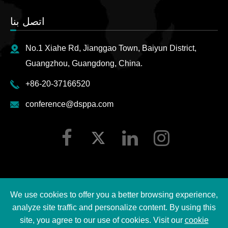
اتصل بنا
No.1 Xiahe Rd, Jianggao Town, Baiyun District,
Guangzhou, Guangdong, China.
+86-20-37166520
conference@dsppa.com
We use cookies to offer you a better browsing experience,
2026 Guangzhou DSPPA Audio Co., Ltd.
حقوق الطبع ©
analyze site traffic and personalize content. By using this
جميع الحقوق محفوظة.
site, you agree to our use of cookies. Visit our
cookie